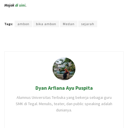
Mojok
di sini
.
Terakhir diperbarui pada 25 November 2025 oleh
Anggi Thoat Ariyanto
Tags:
ambon
bika ambon
Medan
sejarah
Dyan Arfiana Ayu Puspita
Alumnus Universitas Terbuka yang bekerja sebagai guru
SMK di Tegal. Menulis, teater, dan public speaking adalah
dunianya.