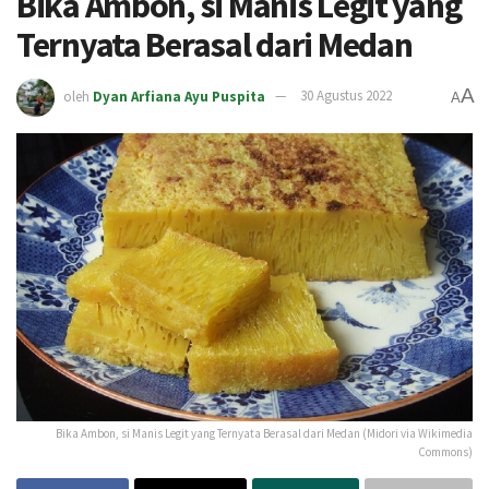
Bika Ambon, si Manis Legit yang
Ternyata Berasal dari Medan
A
oleh
Dyan Arfiana Ayu Puspita
30 Agustus 2022
A
Bika Ambon, si Manis Legit yang Ternyata Berasal dari Medan (Midori via Wikimedia
Commons)