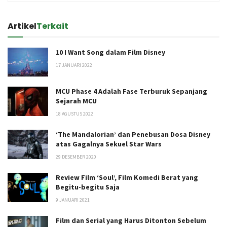
Artikel
Terkait
10 I Want Song dalam Film Disney
17 JANUARI 2022
MCU Phase 4 Adalah Fase Terburuk Sepanjang
Sejarah MCU
18 AGUSTUS 2022
‘The Mandalorian’ dan Penebusan Dosa Disney
atas Gagalnya Sekuel Star Wars
29 DESEMBER 2020
Review Film ‘Soul’, Film Komedi Berat yang
Begitu-begitu Saja
9 JANUARI 2021
Film dan Serial yang Harus Ditonton Sebelum