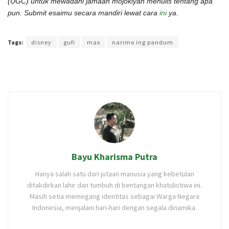
(UGC) untuk mewadahi jamaah mojokiyah menulis tentang apa
pun. Submit esaimu secara mandiri lewat cara
ini
ya.
Terakhir diperbarui pada 31 Januari 2022 oleh
Rizky Prasetya
Tags:
disney
gufi
max
narimo ing pandum
Bayu Kharisma Putra
Hanya salah satu dari jutaan manusia yang kebetulan
ditakdirkan lahir dan tumbuh di bentangan khatulistiwa ini.
Masih setia memegang identitas sebagai Warga Negara
Indonesia, menjalani hari-hari dengan segala dinamika.