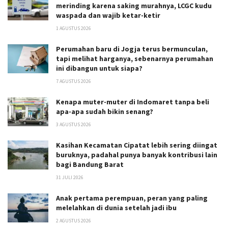
merinding karena saking murahnya, LCGC kudu
waspada dan wajib ketar-ketir
1 AGUSTUS 2026
Perumahan baru di Jogja terus bermunculan,
tapi melihat harganya, sebenarnya perumahan
ini dibangun untuk siapa?
7 AGUSTUS 2026
Kenapa muter-muter di Indomaret tanpa beli
apa-apa sudah bikin senang?
3 AGUSTUS 2026
Kasihan Kecamatan Cipatat lebih sering diingat
buruknya, padahal punya banyak kontribusi lain
bagi Bandung Barat
31 JULI 2026
Anak pertama perempuan, peran yang paling
melelahkan di dunia setelah jadi ibu
2 AGUSTUS 2026