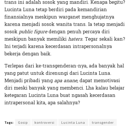
trans ini adalah sosok yang mandiri. Kenapa begitu?
Lucinta Luna tetap berdiri pada kemandirian
finansialnya meskipun warganet menghujatnya
karena menjadi sosok wanita trans. Ia tetap menjadi
sosok
public figure
dengan penuh percaya diri
meskipun banyak memiliki
haters
. Tegar sekali kan?
Ini terjadi karena kecerdasan intrapersonalnya
bekerja dengan baik.
Terlepas dari ke-transgenderan-nya, ada banyak hal
yang patut untuk direnungi dari Lucinta Luna.
Menjadi pribadi yang
apa anane
, dapat memotivasi
diri meski banyak yang membenci. Lha kalau belajar
ketegaran Lucinta Luna buat ngasah kecerdasan
intrapersonal kita, apa salahnya?
Terakhir diperbarui pada 9 Februari 2022 oleh
Ibil S Widodo
Tags:
Gosip
kontroversi
Lucinta Luna
transgender