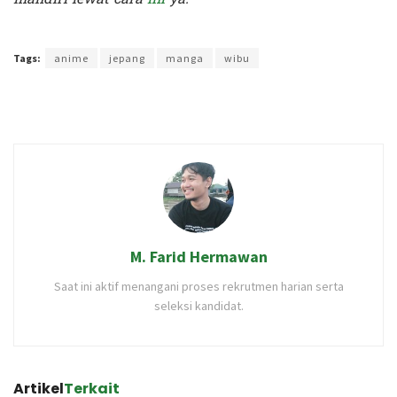
Terakhir diperbarui pada 26 Januari 2020 oleh
Audian Laili
Tags:
anime
jepang
manga
wibu
M. Farid Hermawan
Saat ini aktif menangani proses rekrutmen harian serta
seleksi kandidat.
Artikel
Terkait