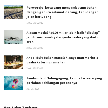
Purworejo, kota yang menyambutmu bukan
dengan gapura selamat datang, tapi dengan
jalan berlubang
5 AGUSTUS 2026
Alasan modal Rp100 miliar lebih baik “disulap”
jadi bisnis laundry daripada usaha yang ikuti
tren
2 AGUSTUS 2026
Andai duit bukan masalah, saya mau merintis
usaha katering rumahan
2 AGUSTUS 2026
Jambooland Tulungagung, tempat wisata yang
perlahan kehilangan pesonanya
31 JULI 2026
Youtube Terbaru