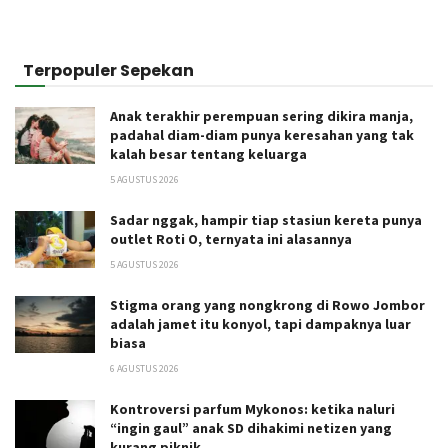
Terpopuler Sepekan
Anak terakhir perempuan sering dikira manja,
padahal diam-diam punya keresahan yang tak
kalah besar tentang keluarga
5 AGUSTUS 2026
Sadar nggak, hampir tiap stasiun kereta punya
outlet Roti O, ternyata ini alasannya
5 AGUSTUS 2026
Stigma orang yang nongkrong di Rowo Jombor
adalah jamet itu konyol, tapi dampaknya luar
biasa
6 AGUSTUS 2026
Kontroversi parfum Mykonos: ketika naluri
“ingin gaul” anak SD dihakimi netizen yang
kurang piknik