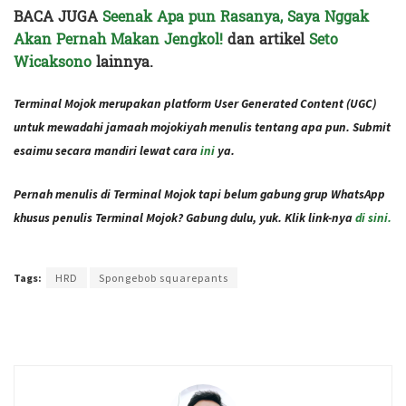
BACA JUGA
Seenak Apa pun Rasanya, Saya Nggak
Akan Pernah Makan Jengkol!
dan artikel
Seto
Wicaksono
lainnya.
Terminal Mojok merupakan platform User Generated Content (UGC)
untuk mewadahi jamaah mojokiyah menulis tentang apa pun. Submit
esaimu secara mandiri lewat cara
ini
ya.
Pernah menulis di Terminal Mojok tapi belum gabung grup WhatsApp
khusus penulis Terminal Mojok? Gabung dulu, yuk. Klik link-nya
di sini.
Terakhir diperbarui pada 21 Desember 2020 oleh
Ajeng Rizka
Tags:
HRD
Spongebob squarepants