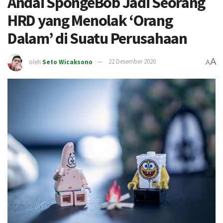
Andai SpongeBob Jadi Seorang
HRD yang Menolak ‘Orang
Dalam’ di Suatu Perusahaan
A
oleh
Seto Wicaksono
22 Desember 2020
A