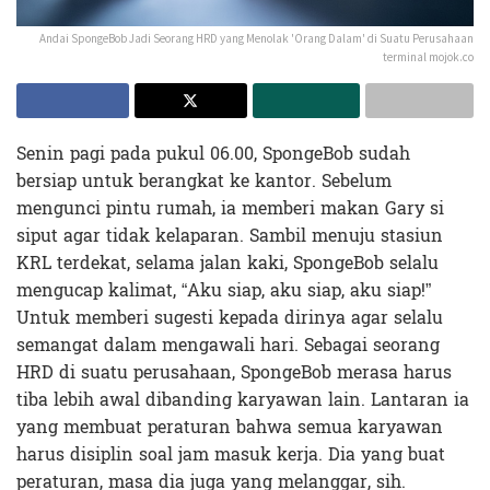
Andai SpongeBob Jadi Seorang HRD yang Menolak 'Orang Dalam' di Suatu Perusahaan
terminal mojok.co
Senin pagi pada pukul 06.00, SpongeBob sudah
bersiap untuk berangkat ke kantor. Sebelum
mengunci pintu rumah, ia memberi makan Gary si
siput agar tidak kelaparan. Sambil menuju stasiun
KRL terdekat, selama jalan kaki, SpongeBob selalu
mengucap kalimat, “Aku siap, aku siap, aku siap!”
Untuk memberi sugesti kepada dirinya agar selalu
semangat dalam mengawali hari. Sebagai seorang
HRD di suatu perusahaan, SpongeBob merasa harus
tiba lebih awal dibanding karyawan lain. Lantaran ia
yang membuat peraturan bahwa semua karyawan
harus disiplin soal jam masuk kerja. Dia yang buat
peraturan, masa dia juga yang melanggar, sih.