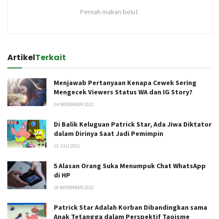
Pernah makan belut.
Artikel
Terkait
Menjawab Pertanyaan Kenapa Cewek Sering
Mengecek Viewers Status WA dan IG Story?
24 NOVEMBER 2022
Di Balik Keluguan Patrick Star, Ada Jiwa Diktator
dalam Dirinya Saat Jadi Pemimpin
13 JULI 2021
5 Alasan Orang Suka Menumpuk Chat WhatsApp
di HP
18 NOVEMBER 2022
Patrick Star Adalah Korban Dibandingkan sama
Anak Tetangga dalam Perspektif Taoisme