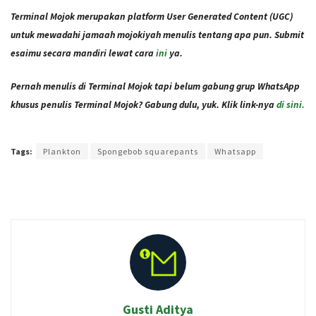
Terminal Mojok merupakan platform User Generated Content (UGC)
untuk mewadahi jamaah mojokiyah menulis tentang apa pun. Submit
esaimu secara mandiri lewat cara
ini
ya.
Pernah menulis di Terminal Mojok tapi belum gabung grup WhatsApp
khusus penulis Terminal Mojok? Gabung dulu, yuk. Klik link-nya
di sini.
Terakhir diperbarui pada 21 November 2021 oleh
Intan Ekapratiwi
Tags:
Plankton
Spongebob squarepants
Whatsapp
Gusti Aditya