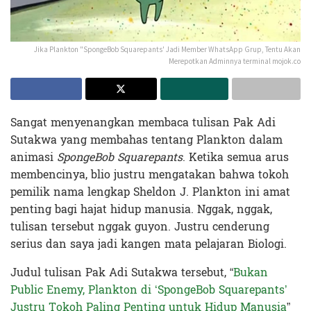
Jika Plankton "SpongeBob Squarepants' Jadi Member WhatsApp Grup, Tentu Akan
Merepotkan Adminnya terminal mojok.co
Sangat menyenangkan membaca tulisan Pak Adi
Sutakwa yang membahas tentang Plankton dalam
animasi
SpongeBob Squarepants
. Ketika semua arus
membencinya, blio justru mengatakan bahwa tokoh
pemilik nama lengkap Sheldon J. Plankton ini amat
penting bagi hajat hidup manusia. Nggak, nggak,
tulisan tersebut nggak guyon. Justru cenderung
serius dan saya jadi kangen mata pelajaran Biologi.
Judul tulisan Pak Adi Sutakwa tersebut, “
Bukan
Public Enemy, Plankton di ‘SpongeBob Squarepants’
Justru Tokoh Paling Penting untuk Hidup Manusia
”