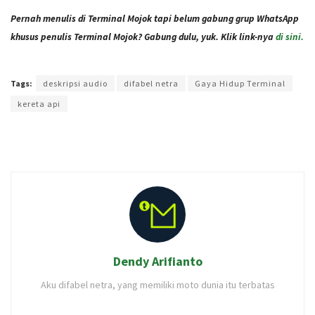
Pernah menulis di Terminal Mojok tapi belum gabung grup WhatsApp
khusus penulis Terminal Mojok? Gabung dulu, yuk. Klik link-nya
di sini.
Terakhir diperbarui pada 8 November 2021 oleh
Administrator
Tags:
deskripsi audio
difabel netra
Gaya Hidup Terminal
kereta api
Dendy Arifianto
Aku difabel netra, yang memiliki moto dunia itu terbatas