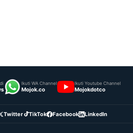
di
Ikuti WA Channel
Ikuti Youtube Channel
ws
Mojok.co
Mojokdotco
Twitter
TikTok
Facebook
LinkedIn