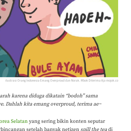
ilustrasi Orang Indonesia Emang Overproud dan Norak. Mbok Diterima Aja mojok.co
arah karena diduga dikatain “bodoh” sama
e. Dahlah kita emang overproud, terima ae~
orea Selatan
yang sering bikin konten seputar
erbincangan setelah banyak netizen
spill the tea
di