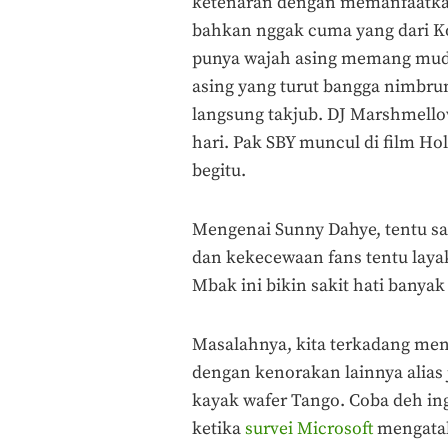
ketenaran dengan memanfaatkan
bahkan nggak cuma yang dari Ko
punya wajah asing memang mudah 
asing yang turut bangga nimbrun
langsung takjub. DJ Marshmello
hari. Pak SBY muncul di film H
begitu.
Mengenai Sunny Dahye, tentu s
dan kekecewaan fans tentu laya
Mbak ini bikin sakit hati banyak
Masalahnya, kita terkadang men
dengan kenorakan lainnya alias 
kayak wafer Tango. Coba deh ing
ketika
survei Microsoft
mengatak