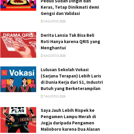
Peduli Sudah Dingin dan
Keras, Tetap Dinikmati demi
Gengsi dan Validasi
5 AGUSTUS 2026
Derita Lansia Tak Bisa Beli
Roti Hanya karena QRIS yang
Menghantui
4 AGUSTUS 2026
Lulusan Sekolah Vokasi
(Sarjana Terapan) Lebih Laris
di Dunia Kerja dari S1, Industri
Butuh yang Berketerampilan
7 AGUSTUS 2026
Saya Jauh Lebih Rispek ke
Pengamen Lampu Merah di
Jogja daripada Pengamen
Malioboro karena Dua Alasan