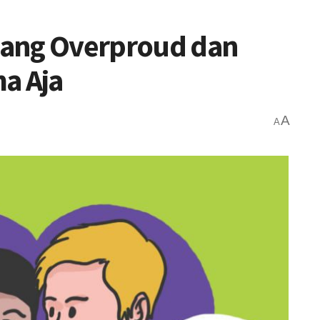
mang Overproud dan
a Aja
A
A