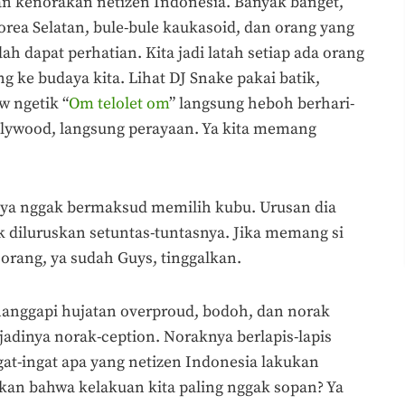
 kenorakan netizen Indonesia. Banyak banget,
rea Selatan, bule-bule kaukasoid, dan orang yang
dapat perhatian. Kita jadi latah setiap ada orang
g ke budaya kita. Lihat DJ Snake pakai batik,
w ngetik “
Om telolet om
” langsung heboh berhari-
ollywood, langsung perayaan. Ya kita memang
aya nggak bermaksud memilih kubu. Urusan dia
k diluruskan setuntas-tuntasnya. Jika memang si
 orang, ya sudah Guys, tinggalkan.
anggapi hujatan overproud, bodoh, dan norak
jadinya norak-ception. Noraknya berlapis-lapis
at-ingat apa yang netizen Indonesia lakukan
an bahwa kelakuan kita paling nggak sopan? Ya