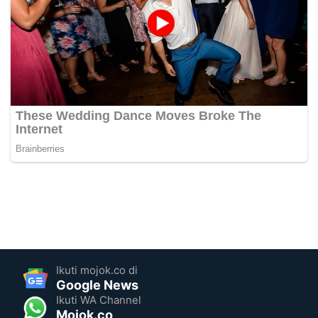
Ikuti mojok.co di
Google News
Ikuti WA Channel
Mojok.co