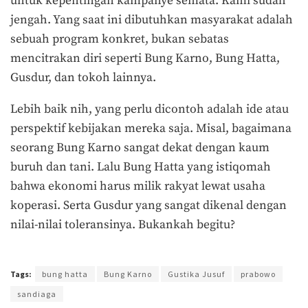
untuk kepentingan kampanye semata. Kami sudah
jengah. Yang saat ini dibutuhkan masyarakat adalah
sebuah program konkret, bukan sebatas
mencitrakan diri seperti Bung Karno, Bung Hatta,
Gusdur, dan tokoh lainnya.
Lebih baik nih, yang perlu dicontoh adalah ide atau
perspektif kebijakan mereka saja. Misal, bagaimana
seorang Bung Karno sangat dekat dengan kaum
buruh dan tani. Lalu Bung Hatta yang istiqomah
bahwa ekonomi harus milik rakyat lewat usaha
koperasi. Serta Gusdur yang sangat dikenal dengan
nilai-nilai toleransinya. Bukankah begitu?
Terakhir diperbarui pada 25 Oktober 2018 oleh
Audian Laili
Tags:
bung hatta
Bung Karno
Gustika Jusuf
prabowo
sandiaga