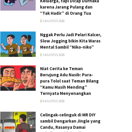
Keluarga, tapi Dicap Durhaka
karena Jarang Pulang dan
“Tak Hadir” di Orang Tua
3 AGUSTUS 2026
Nggak Perlu Jadi Pelari Kalcer,
Slow Jogging bikin Kita Waras
Mental Sambil “Niko-niko”
3 AGUSTUS 2026
Niat Cerita ke Teman
Berujung Adu Nasib: Pura-
pura Tolol saat Teman Bilang
“Kamu Masih Mending”
Ternyata Menyenangkan
6 AGUSTUS 2026
Celingak-celinguk di MR DIY
sambil Dengarkan Jingle yang
Candu, Rasanya Damai