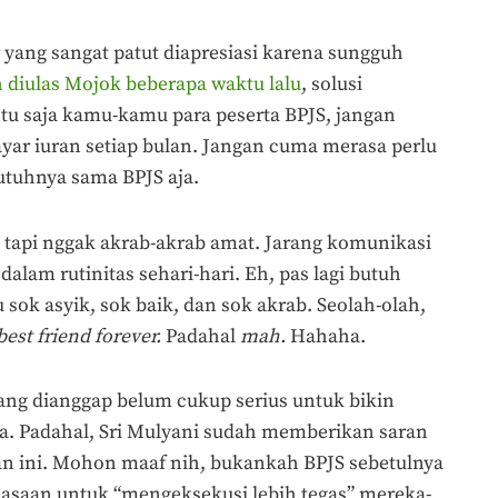
r yang sangat patut diapresiasi karena sungguh
h diulas Mojok beberapa waktu lalu
, solusi
entu saja kamu-kamu para peserta BPJS, jangan
ar iuran setiap bulan. Jangan cuma merasa perlu
butuhnya sama BPJS aja.
, tapi nggak akrab-akrab amat. Jarang komunikasi
 dalam rutinitas sehari-hari. Eh, pas lagi butuh
sok asyik, sok baik, dan sok akrab. Seolah-olah,
best friend forever.
Padahal
mah.
Hahaha.
ng dianggap belum cukup serius untuk bikin
ya. Padahal, Sri Mulyani sudah memberikan saran
an ini. Mohon maaf nih, bukankah BPJS sebetulnya
asaan untuk “mengeksekusi lebih tegas” mereka-