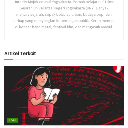
Jurnalis Mojok.co asal Yogyakarta. Pernah belajar di S1 Ilmu
Sejarah Universitas Negeri Yogyakarta (UNY). Banyak
menulis sejarah, sepak bola, isu urban, budaya pop, dan
setiap yang menyangkut kepentingan publik. Kerap menepi
di konser band metal, festival film, dan mengasuh anabul.
Artikel Terkait
ESAI