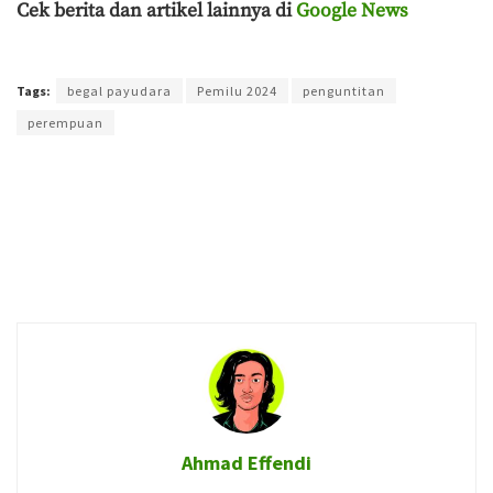
Cek berita dan artikel lainnya di
Google News
Terakhir diperbarui pada 6 Januari 2026 oleh
Anggi Thoat Ariyanto
Tags:
begal payudara
Pemilu 2024
penguntitan
perempuan
Ahmad Effendi