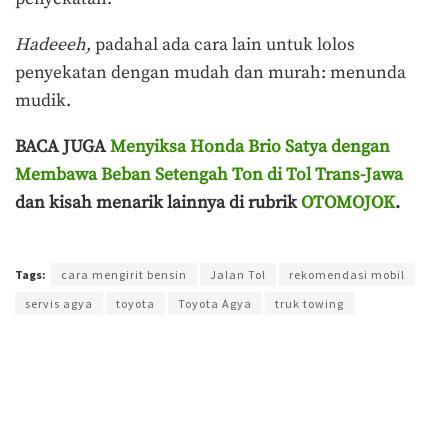
Hadeeeh,
padahal ada cara lain untuk lolos
penyekatan dengan mudah dan murah: menunda
mudik.
BACA JUGA
Menyiksa Honda Brio Satya dengan
Membawa Beban Setengah Ton di Tol Trans-Jawa
dan kisah menarik lainnya di rubrik
OTOMOJOK
.
Terakhir diperbarui pada 11 Agustus 2021 oleh
Yamadipati Seno
Tags:
cara mengirit bensin
Jalan Tol
rekomendasi mobil
servis agya
toyota
Toyota Agya
truk towing