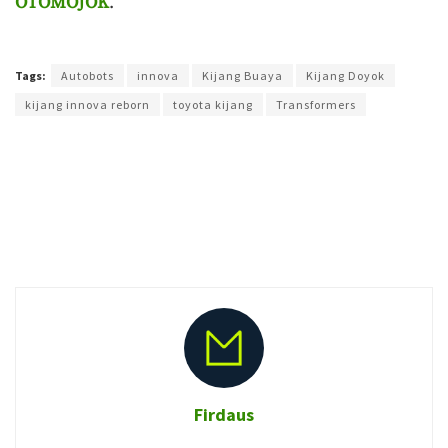
OTOMOJOK
.
Terakhir diperbarui pada 27 April 2020 oleh
Yamadipati Seno
Tags:
Autobots
innova
Kijang Buaya
Kijang Doyok
kijang innova reborn
toyota kijang
Transformers
Firdaus