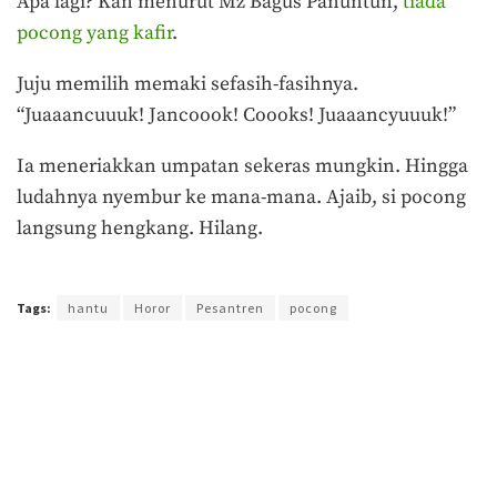
Apa lagi? Kan menurut Mz Bagus Panuntun,
tiada
pocong yang kafir
.
Juju memilih memaki sefasih-fasihnya.
“Juaaancuuuk! Jancoook! Coooks! Juaaancyuuuk!”
Ia meneriakkan umpatan sekeras mungkin. Hingga
ludahnya nyembur ke mana-mana. Ajaib, si pocong
langsung hengkang. Hilang.
Terakhir diperbarui pada 11 Agustus 2021 oleh
Arlian Buana
Tags:
hantu
Horor
Pesantren
pocong