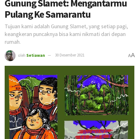
Gunung Slamet: Mengantarmu
Pulang Ke Samarantu
Tujuan kami adalah Gunung Slamet, yang setiap pagi,
keangkeran puncaknya bisa kami nikmati dari depan
rumah.
A
oleh
Setiawan
30 Desember 2021
A