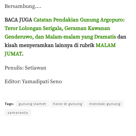
Bersambung….
BACA JUGA
Catatan Pendakian Gunung Argopuro:
Teror Lolongan Serigala, Geraman Kawanan
Genderuwo, dan Malam-malam yang Dramatis
dan
kisah menyeramkan lainnya di rubrik
MALAM
JUMAT
.
Penulis: Setiawan
Editor: Yamadipati Seno
Terakhir diperbarui pada 30 Desember 2021 oleh
Yamadipati Seno
Tags:
gunung slamet
horor di gunung
mendaki gunung
samarantu