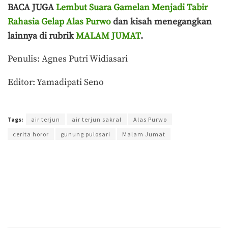
BACA JUGA
Lembut Suara Gamelan Menjadi Tabir
Rahasia Gelap Alas Purwo
dan kisah menegangkan
lainnya di rubrik
MALAM JUMAT
.
Penulis: Agnes Putri Widiasari
Editor: Yamadipati Seno
Terakhir diperbarui pada 2 Februari 2023 oleh
Yamadipati Seno
Tags:
air terjun
air terjun sakral
Alas Purwo
cerita horor
gunung pulosari
Malam Jumat