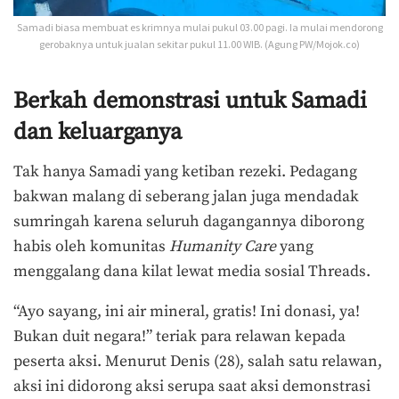
Samadi biasa membuat es krimnya mulai pukul 03.00 pagi. Ia mulai mendorong
gerobaknya untuk jualan sekitar pukul 11.00 WIB. (Agung PW/Mojok.co)
Berkah demonstrasi untuk Samadi
dan keluarganya
Tak hanya Samadi yang ketiban rezeki. Pedagang
bakwan malang di seberang jalan juga mendadak
sumringah karena seluruh dagangannya diborong
habis oleh komunitas
Humanity Care
yang
menggalang dana kilat lewat media sosial Threads.
“Ayo sayang, ini air mineral, gratis! Ini donasi, ya!
Bukan duit negara!” teriak para relawan kepada
peserta aksi. Menurut Denis (28), salah satu relawan,
aksi ini didorong aksi serupa saat aksi demonstrasi