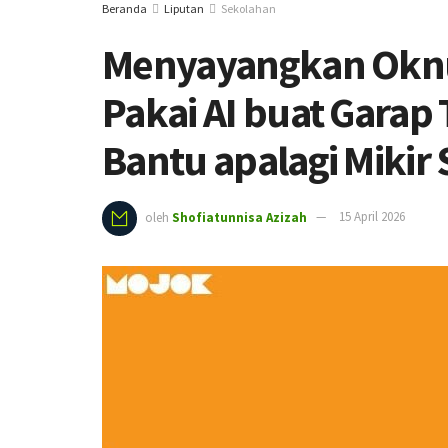
Beranda
Liputan
Sekolahan
Menyayangkan Okn
Pakai AI buat Garap 
Bantu apalagi Mikir 
oleh
Shofiatunnisa Azizah
15 April 2026