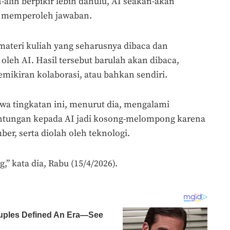
h-alih berpikir lebih dahulu, AI seakan-akan
t memperoleh jawaban.
ateri kuliah yang seharusnya dibaca dan
 oleh AI. Hasil tersebut barulah akan dibaca,
emikiran kolaborasi, atau bahkan sendiri.
wa tingkatan ini, menurut dia, mengalami
antungan kepada AI jadi kosong-melompong karena
er, serta diolah oleh teknologi.
” kata dia, Rabu (15/4/2026).