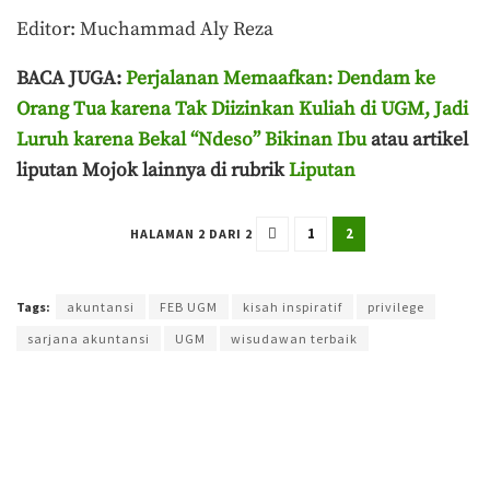
Editor: Muchammad Aly Reza
BACA JUGA:
Perjalanan Memaafkan: Dendam ke
Orang Tua karena Tak Diizinkan Kuliah di UGM, Jadi
Luruh karena Bekal “Ndeso” Bikinan Ibu
atau artikel
liputan Mojok lainnya di rubrik
Liputan
1
2
HALAMAN 2 DARI 2
Terakhir diperbarui pada 15 Maret 2026 oleh
Aisyah Amira Wakang
Tags:
akuntansi
FEB UGM
kisah inspiratif
privilege
sarjana akuntansi
UGM
wisudawan terbaik