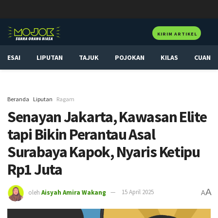
KIRIM ARTIKEL
ESAI
LIPUTAN
TAJUK
POJOKAN
KILAS
CUAN
Beranda
Liputan
Ragam
Senayan Jakarta, Kawasan Elite
tapi Bikin Perantau Asal
Surabaya Kapok, Nyaris Ketipu
Rp1 Juta
A
oleh
Aisyah Amira Wakang
15 April 2025
A