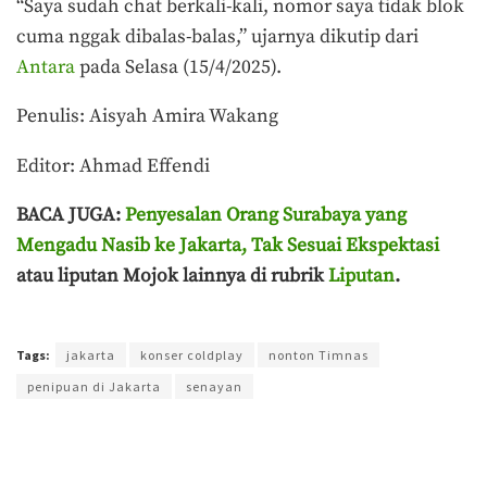
“Saya sudah chat berkali-kali, nomor saya tidak blok
cuma nggak dibalas-balas,” ujarnya dikutip dari
Antara
pada Selasa (15/4/2025).
Penulis: Aisyah Amira Wakang
Editor: Ahmad Effendi
BACA JUGA:
Penyesalan Orang Surabaya yang
Mengadu Nasib ke Jakarta, Tak Sesuai Ekspektasi
atau liputan Mojok lainnya di rubrik
Liputan
.
Terakhir diperbarui pada 15 April 2025 oleh
Aisyah Amira Wakang
Tags:
jakarta
konser coldplay
nonton Timnas
penipuan di Jakarta
senayan