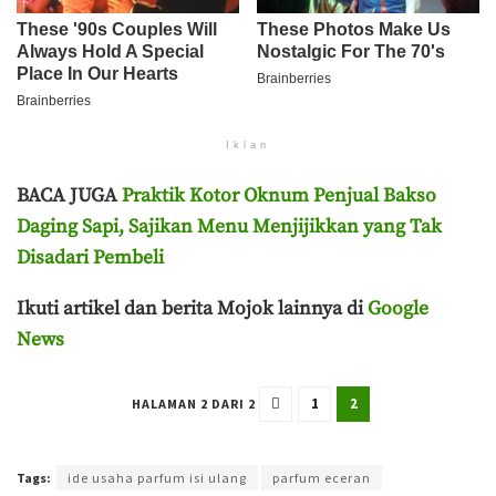
Iklan
BACA JUGA
Praktik Kotor Oknum Penjual Bakso
Daging Sapi, Sajikan Menu Menjijikkan yang Tak
Disadari Pembeli
Ikuti artikel dan berita Mojok lainnya di
Google
News
1
2
HALAMAN 2 DARI 2
Terakhir diperbarui pada 19 Juli 2024 oleh
Ahmad Effendi
Tags:
ide usaha parfum isi ulang
parfum eceran