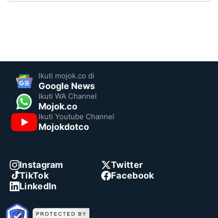
Ikuti mojok.co di
Google News
Ikuti WA Channel
Mojok.co
Ikuti Youtube Channel
Mojokdotco
Instagram
Twitter
TikTok
Facebook
LinkedIn