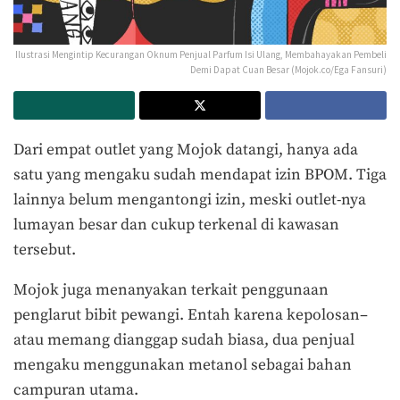
Ilustrasi Mengintip Kecurangan Oknum Penjual Parfum Isi Ulang, Membahayakan Pembeli
Demi Dapat Cuan Besar (Mojok.co/Ega Fansuri)
Dari empat outlet yang Mojok datangi, hanya ada
satu yang mengaku sudah mendapat izin BPOM. Tiga
lainnya belum mengantongi izin, meski outlet-nya
lumayan besar dan cukup terkenal di kawasan
tersebut.
Mojok juga menanyakan terkait penggunaan
penglarut bibit pewangi. Entah karena kepolosan–
atau memang dianggap sudah biasa, dua penjual
mengaku menggunakan metanol sebagai bahan
campuran utama.