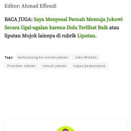
Editor: Ahmad Effendi
BACA JUGA:
Saya Menyesal Pernah Memuja Jokowi
Secara Ugal-ugalan karena Dulu Terlihat Baik
atau
liputan Mojok lainnya di rubrik
Liputan
.
Terakhir diperbarui pada 25 Februari 2025 oleh
Aisyah Amira Wakang
Tags:
berkunjung ke rumah jokowi
Joko Widodo
Presiden Jokowi
rumah jokowi
tugas paspampres