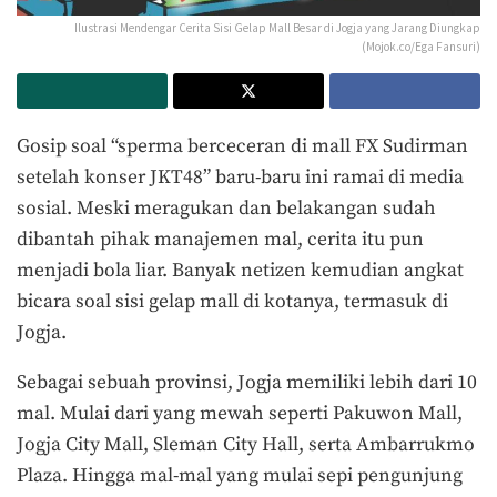
Ilustrasi Mendengar Cerita Sisi Gelap Mall Besar di Jogja yang Jarang Diungkap
(Mojok.co/Ega Fansuri)
Gosip soal “sperma berceceran di mall FX Sudirman
setelah konser JKT48” baru-baru ini ramai di media
sosial. Meski meragukan dan belakangan sudah
dibantah pihak manajemen mal, cerita itu pun
menjadi bola liar. Banyak netizen kemudian angkat
bicara soal sisi gelap mall di kotanya, termasuk di
Jogja.
Sebagai sebuah provinsi, Jogja memiliki lebih dari 10
mal. Mulai dari yang mewah seperti Pakuwon Mall,
Jogja City Mall, Sleman City Hall, serta Ambarrukmo
Plaza. Hingga mal-mal yang mulai sepi pengunjung