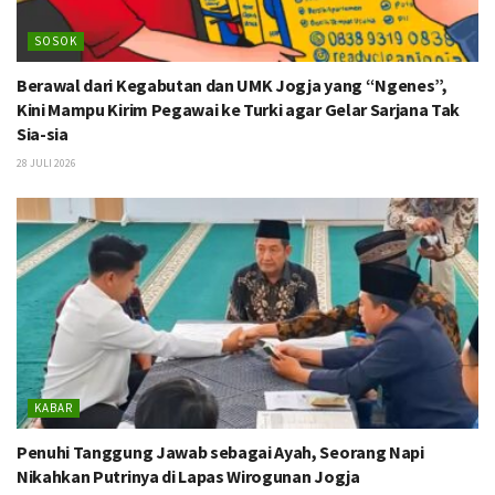
SOSOK
Berawal dari Kegabutan dan UMK Jogja yang “Ngenes”,
Kini Mampu Kirim Pegawai ke Turki agar Gelar Sarjana Tak
Sia-sia
28 JULI 2026
KABAR
Penuhi Tanggung Jawab sebagai Ayah, Seorang Napi
Nikahkan Putrinya di Lapas Wirogunan Jogja