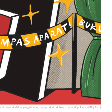
Barat: mencekal ilmu pengetahuan, masyarakat tak boleh pintar. (Ega Fansuri/Mojok.co)