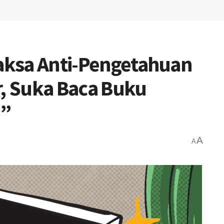
paksa Anti-Pengetahuan
r, Suka Baca Buku
n”
A
A