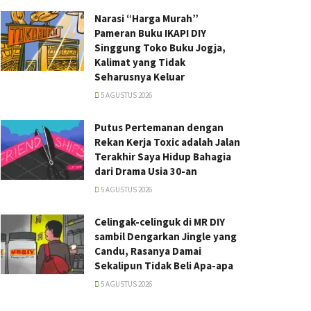
Narasi “Harga Murah”
Pameran Buku IKAPI DIY
Singgung Toko Buku Jogja,
Kalimat yang Tidak
Seharusnya Keluar
5 AGUSTUS 2026
Putus Pertemanan dengan
Rekan Kerja Toxic adalah Jalan
Terakhir Saya Hidup Bahagia
dari Drama Usia 30-an
5 AGUSTUS 2026
Celingak-celinguk di MR DIY
sambil Dengarkan Jingle yang
Candu, Rasanya Damai
Sekalipun Tidak Beli Apa-apa
5 AGUSTUS 2026