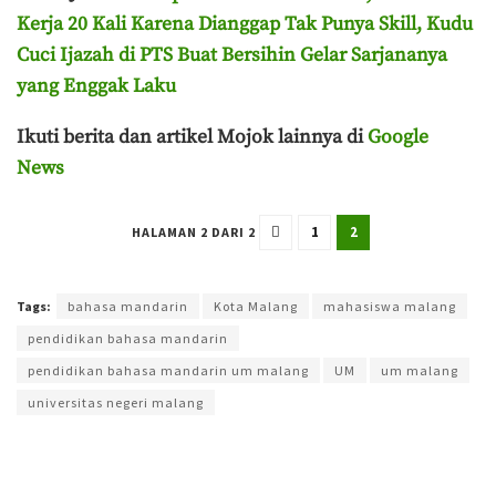
Kerja 20 Kali Karena Dianggap Tak Punya Skill, Kudu
Cuci Ijazah di PTS Buat Bersihin Gelar Sarjananya
yang Enggak Laku
Ikuti berita dan artikel Mojok lainnya di
Google
News
1
2
HALAMAN 2 DARI 2
Terakhir diperbarui pada 17 April 2024 oleh
Ahmad Effendi
Tags:
bahasa mandarin
Kota Malang
mahasiswa malang
pendidikan bahasa mandarin
pendidikan bahasa mandarin um malang
UM
um malang
universitas negeri malang