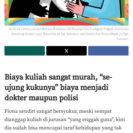
Ilustrasi Cerita Lulusan Bahasa Mandarin UM Malang Dulu Dianggap Enggak Guna tapi
Sekarang Panen Cuan, Biaya Kuliah Tak Semahal Jadi Dokter dan Polisi (Mojok.co/Ega
Fansuri)
Biaya kuliah sangat murah, “se-
ujung kukunya” biaya menjadi
dokter maupun polisi
Fiona sendiri sangat bersyukur, meski sempat
dianggap kuliah di jurusan “yang enggak guna”, kini
dia sudah bisa mencapai taraf kehidupan yang tak