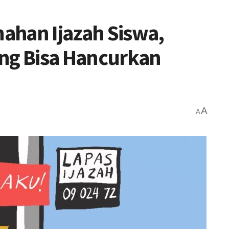
ahan Ijazah Siswa,
ang Bisa Hancurkan
A
A