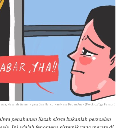
iswa, Masalah Sistemik yang Bisa Hancurkan Masa Depan Anak (Mojok.co/Ega Fansuri)
wa penahanan ijazah siswa bukanlah persoalan
 saja. Ini adalah fenomena sistemik yang merata di