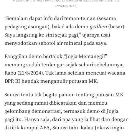
Massa demo di Jogja berkumpul di area parkir Abu Bakar Ali (ABA). (Aly
Reza/Mojok.co)
“Semalam dapat info dari teman-teman (sesama
pedagang asongan), bakal ada demo
gedhen
(besar).
Saya langsung ke sini sejak pagi,” ujarnya usai
menyodorkan sebotol air mineral pada saya.
Panggilan demo bertajuk “Jogja Memanggil”
memang sudah terdengar sejak sehari sebelumnya,
Rabu (21/8/2024). Tak lama setelah mencuat wacana
DPR RI hendak menganulir putusan MK.
Sanusi tentu tak begitu paham tentang putusan MK
yang sedang ramai dibicarakan dan memicu
gelombang demonstrasi, termasuk demo di Jogja
pagi itu. Hanya saja, dari apa yang ia lihat dan dengar
di titik kumpul ABA, Sanusi tahu kalau Jokowi ingin