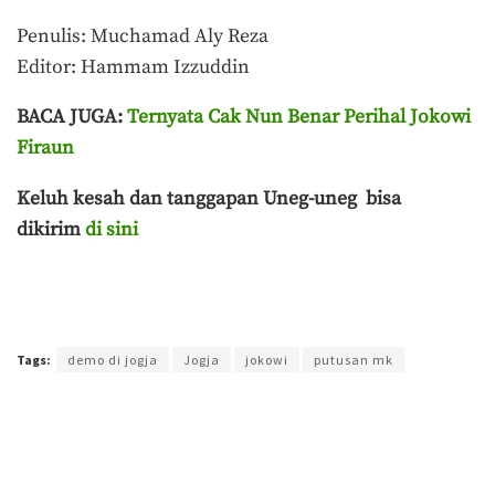
Penulis: Muchamad Aly Reza
Editor: Hammam Izzuddin
BACA JUGA:
Ternyata Cak Nun Benar Perihal Jokowi
Firaun
Keluh kesah dan tanggapan Uneg-uneg bisa
dikirim
di sini
Terakhir diperbarui pada 22 Agustus 2024 oleh
Muchamad Aly Reza
Tags:
demo di jogja
Jogja
jokowi
putusan mk