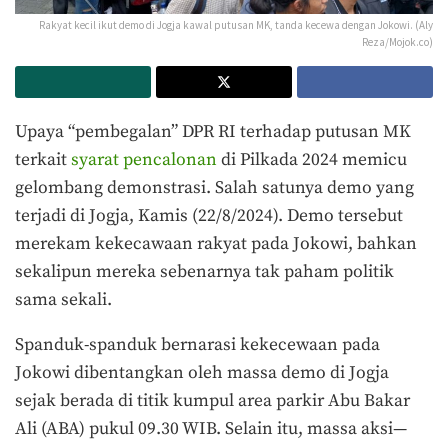
Rakyat kecil ikut demo di Jogja kawal putusan MK, tanda kecewa dengan Jokowi. (Aly
Reza/Mojok.co)
Upaya “pembegalan” DPR RI terhadap putusan MK
terkait
syarat pencalonan
di Pilkada 2024 memicu
gelombang demonstrasi. Salah satunya demo yang
terjadi di Jogja, Kamis (22/8/2024). Demo tersebut
merekam kekecawaan rakyat pada Jokowi, bahkan
sekalipun mereka sebenarnya tak paham politik
sama sekali.
Spanduk-spanduk bernarasi kekecewaan pada
Jokowi dibentangkan oleh massa demo di Jogja
sejak berada di titik kumpul area parkir Abu Bakar
Ali (ABA) pukul 09.30 WIB. Selain itu, massa aksi—