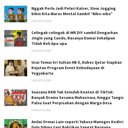
Nggak Perlu Jadi Pelari Kalcer, Slow Jogging
bikin Kita Waras Mental Sambil “Niko-niko”
3 AGUSTUS 2026
Celingak-celinguk di MR DIY sambil Dengarkan
Jingle yang Candu, Rasanya Damai Sekalipun
Tidak Beli Apa-apa
5 AGUSTUS 2026
Usai Temui Sri Sultan HB X, Dubes Qatar Siapkan
Kejutan Program Event Kebudayaan di
Yogyakarta
3 AGUSTUS 2026
Suasana KKN Tak Seindah Konten di TikTok:
Banyak Drama Sesama Mahasiswa, hingga Tangis
Palsu Saat Perpisahan dengan Warga Desa
5 AGUSTUS 2026
Andai Ormas Lain seperti Yakuza Maneges Kediri:
Dulu Dihina tapi Buktikan Sangat Berguna