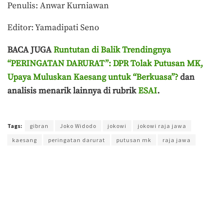
Penulis: Anwar Kurniawan
Editor: Yamadipati Seno
BACA JUGA
Runtutan di Balik Trendingnya
“PERINGATAN DARURAT”: DPR Tolak Putusan MK,
Upaya Muluskan Kaesang untuk “Berkuasa”?
dan
analisis menarik lainnya di rubrik
ESAI
.
Terakhir diperbarui pada 22 Agustus 2024 oleh
Yamadipati Seno
Tags:
gibran
Joko Widodo
jokowi
jokowi raja jawa
kaesang
peringatan darurat
putusan mk
raja jawa