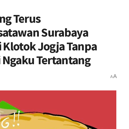
ng Terus
satawan Surabaya
 Klotok Jogja Tanpa
i Ngaku Tertantang
A
A