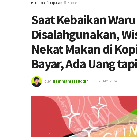
Beranda
Liputan
Kabar
Saat Kebaikan Waru
Disalahgunakan, Wi
Nekat Makan di Kopi
Bayar, Ada Uang tap
oleh
Hammam Izzuddin
28 Mei 2024