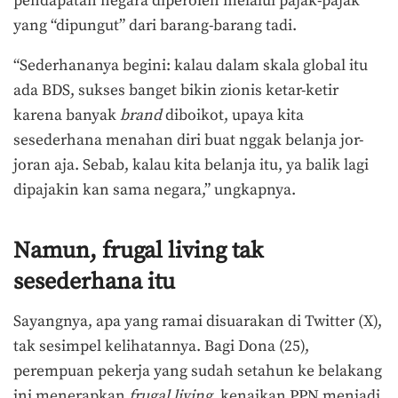
pendapatan negara diperoleh melalui pajak-pajak
yang “dipungut” dari barang-barang tadi.
“Sederhananya begini: kalau dalam skala global itu
ada BDS, sukses banget bikin zionis ketar-ketir
karena banyak
brand
diboikot, upaya kita
sesederhana menahan diri buat nggak belanja jor-
joran aja. Sebab, kalau kita belanja itu, ya balik lagi
dipajakin kan sama negara,” ungkapnya.
Namun, frugal living tak
sesederhana itu
Sayangnya, apa yang ramai disuarakan di Twitter (X),
tak sesimpel kelihatannya. Bagi Dona (25),
perempuan pekerja yang sudah setahun ke belakang
ini menerapkan
frugal living
, kenaikan PPN menjadi