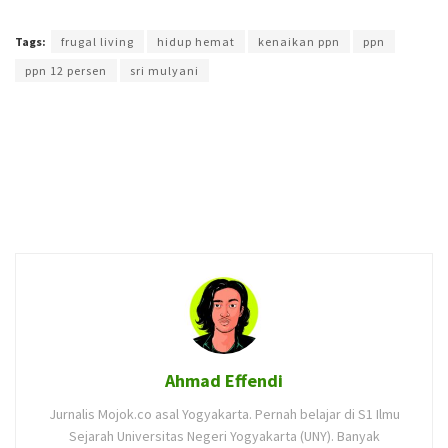
Terakhir diperbarui pada 21 November 2024 oleh
Ahmad Effendi
Tags:
frugal living
hidup hemat
kenaikan ppn
ppn
ppn 12 persen
sri mulyani
Ahmad Effendi
Jurnalis Mojok.co asal Yogyakarta. Pernah belajar di S1 Ilmu
Sejarah Universitas Negeri Yogyakarta (UNY). Banyak