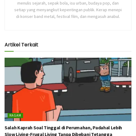
menulis sejarah, sepak bola, isu urban, budaya pop, dan
setiap yang menyangkut kepentingan publik. Kerap menepi
di konser band metal, festival film, dan mengasuh anabul.
Artikel Terkait
RAGAM
Salah Kaprah Soal Tinggal di Perumahan, Padahal Lebih
Slow Living-Frugal Living Tanpa Dibebani Tetangga