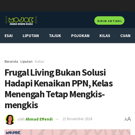
KIRIM ARTIKEL
ESAI
LIPUTAN
TAJUK
POJOKAN
KILAS
CUAN
Beranda
Liputan
Kabar
Frugal Living Bukan Solusi
Hadapi Kenaikan PPN, Kelas
Menengah Tetap Mengkis-
mengkis
A
oleh
Ahmad Effendi
21 November 2024
A