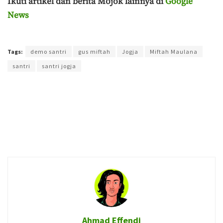
Ikuti artikel dan berita Mojok lainnya di
Google
News
Terakhir diperbarui pada 9 Desember 2024 oleh
Ahmad Effendi
Tags:
demo santri
gus miftah
Jogja
Miftah Maulana
santri
santri jogja
Ahmad Effendi