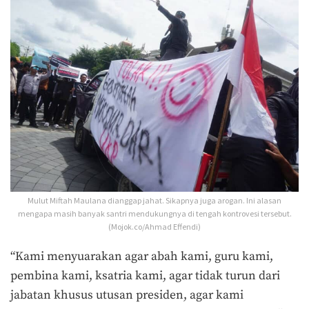
Mulut Miftah Maulana dianggap jahat. Sikapnya juga arogan. Ini alasan
mengapa masih banyak santri mendukungnya di tengah kontrovesi tersebut.
(Mojok.co/Ahmad Effendi)
“Kami menyuarakan agar abah kami, guru kami,
pembina kami, ksatria kami, agar tidak turun dari
jabatan khusus utusan presiden, agar kami