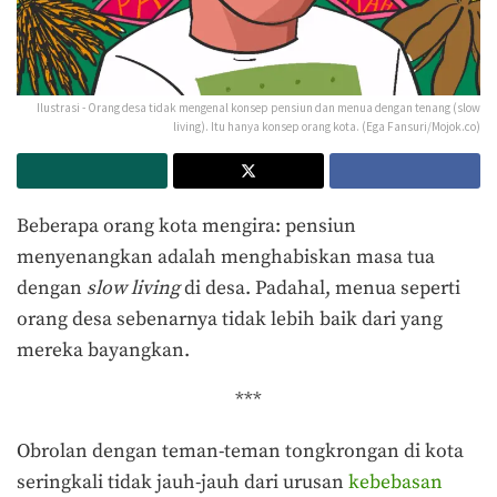
Ilustrasi - Orang desa tidak mengenal konsep pensiun dan menua dengan tenang (slow
living). Itu hanya konsep orang kota. (Ega Fansuri/Mojok.co)
Beberapa orang kota mengira: pensiun
menyenangkan adalah menghabiskan masa tua
dengan
slow living
di desa. Padahal, menua seperti
orang desa sebenarnya tidak lebih baik dari yang
mereka bayangkan.
***
Obrolan dengan teman-teman tongkrongan di kota
seringkali tidak jauh-jauh dari urusan
kebebasan