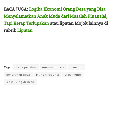
BACA JUGA:
Logika Ekonomi Orang Desa yang Bisa
Menyelamatkan Anak Muda dari Masalah Finansial,
Tapi Kerap Terlupakan
atau liputan Mojok lainnya di
rubrik
Liputan
Terakhir diperbarui pada 19 Juni 2026 oleh
Muchamad Aly Reza
Tags:
dana pensiun
menua di desa
pensiun
pensiun di desa
pilihan redaksi
slow living
slow living di desa