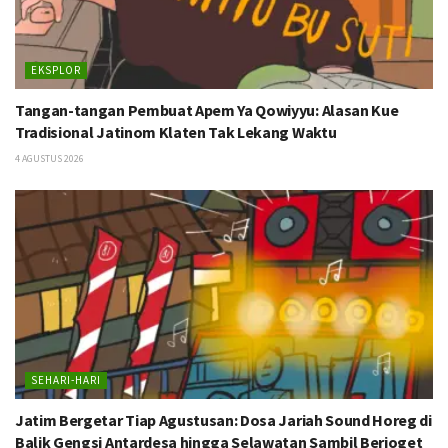
EKSPLOR
Tangan-tangan Pembuat Apem Ya Qowiyyu: Alasan Kue
Tradisional Jatinom Klaten Tak Lekang Waktu
4 AGUSTUS 2026
SEHARI-HARI
Jatim Bergetar Tiap Agustusan: Dosa Jariah Sound Horeg di
Balik Gengsi Antardesa hingga Selawatan Sambil Berjoget