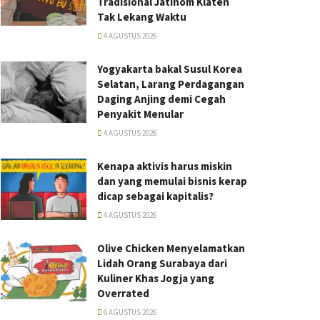
Tradisional Jatinom Klaten
Tak Lekang Waktu
4 AGUSTUS 2026
Yogyakarta bakal Susul Korea
Selatan, Larang Perdagangan
Daging Anjing demi Cegah
Penyakit Menular
4 AGUSTUS 2026
Kenapa aktivis harus miskin
dan yang memulai bisnis kerap
dicap sebagai kapitalis?
4 AGUSTUS 2026
Olive Chicken Menyelamatkan
Lidah Orang Surabaya dari
Kuliner Khas Jogja yang
Overrated
6 AGUSTUS 2026