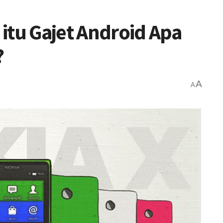
itu Gajet Android Apa
?
A
A