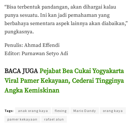
“Bisa terbentuk pandangan, akan dihargai kalau
punya sesuatu. Ini kan jadi pemahaman yang
berbahaya sementara aspek lainnya akan diabaikan,”
pungkasnya.
Penulis: Ahmad Effendi
Editor: Purnawan Setyo Adi
BACA JUGA
Pejabat Bea Cukai Yogyakarta
Viral Pamer Kekayaan, Cederai Tingginya
Angka Kemiskinan
Terakhir diperbarui pada 1 Maret 2023 oleh
Purnawan Setyo Adi
Tags:
anak orang kaya
flexing
Mario Dandy
orang kaya
pamer kekayaan
rafael alun