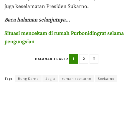
juga keselamatan Presiden Sukarno.
Baca halaman selanjutnya…
Situasi mencekam di rumah Purbonidingrat selama
pengungsian
1
2
HALAMAN 1 DARI 2
Terakhir diperbarui pada 11 September 2023 oleh
Agung Purwandono
Tags:
Bung Karno
Jogja
rumah soekarno
Soekarno