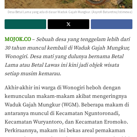
Desa Betal Lama yang ada di dasar Waduk Gajah Mungkur. (Asyrofi Baturetno/Istimewa)
MOJOK.CO
–
Sebuah desa yang tenggelam lebih dari
30 tahun muncul kembali di Waduk Gajah Mungkur,
Wonogiri. Desa mati yang dulunya bernama Betal
Lama atau Betal Lawas ini kini jadi objek wisata
setiap musim kemarau.
Akhir-akhir ini warga di Wonogiri heboh dengan
kemunculan makam-makam akibat mengeringnya
Waduk Gajah Mungkur (WGM). Beberapa makam di
antaranya muncul di Kecamatan Nguntoronadi,
Kecamatan Wuryantoro, dan Kecamatan Eromoko.
Perkiraannya, makam ini bekas areal pemakaman