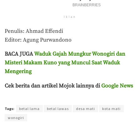
Iklan
Penulis: Ahmad Effendi
Editor: Agung Purwandono
BACA JUGA
Waduk Gajah Mungkur Wonogiri dan
Misteri Makam Kuno yang Muncul Saat Waduk
Mengering
Cek berita dan artikel Mojok lainnya di
Google News
Terakhir diperbarui pada 18 September 2023 oleh
Agung Purwandono
Tags:
betal lama
betal lawas
desa mati
kota mati
wonogiri