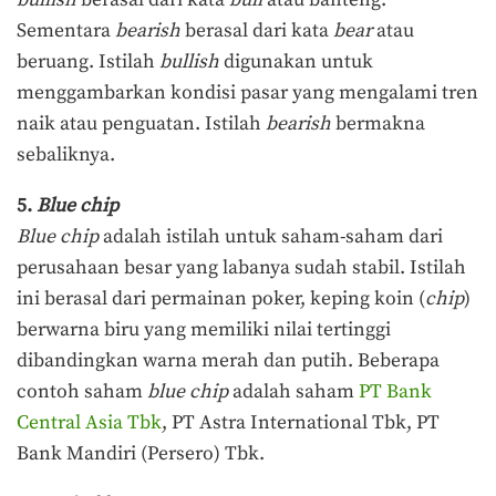
bullish
berasal dari kata
bull
atau banteng.
Sementara
bearish
berasal dari kata
bear
atau
beruang. Istilah
bullish
digunakan untuk
menggambarkan kondisi pasar yang mengalami tren
naik atau penguatan. Istilah
bearish
bermakna
sebaliknya.
5.
Blue chip
Blue chip
adalah istilah untuk saham-saham dari
perusahaan besar yang labanya sudah stabil. Istilah
ini berasal dari permainan poker, keping koin (
chip
)
berwarna biru yang memiliki nilai tertinggi
dibandingkan warna merah dan putih. Beberapa
contoh saham
blue chip
adalah saham
PT Bank
Central Asia Tbk
, PT Astra International Tbk, PT
Bank Mandiri (Persero) Tbk.