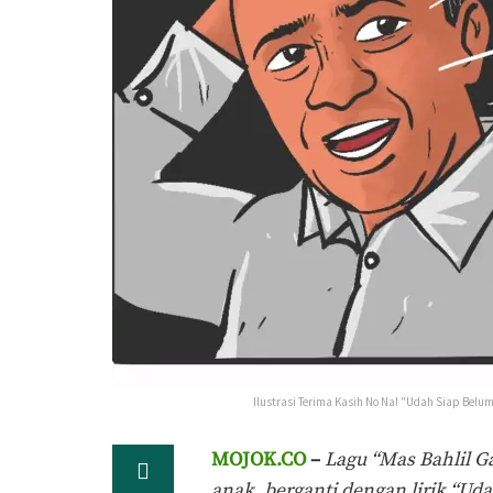
Ilustrasi Terima Kasih No Na! "Udah Siap Belu
MOJOK.CO
–
Lagu “Mas Bahlil G
anak, berganti dengan lirik “Ud