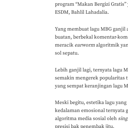
program “Makan Bergizi Gratis” 
ESDM, Bahlil Lahadalia.
Yang membuat lagu MBG ganjil a
buatan, berbekal komentar-ko
meracik
earworm
algoritmik ya
sol sepatu.
Lebih ganjil lagi, ternyata lag
semakin mengerek popularitas t
yang sempat keranjingan lagu M
Meski begitu, estetika lagu yan
kedalaman emosional ternyata 
algoritma media sosial oleh
sing
presisi bak penembak jitu.