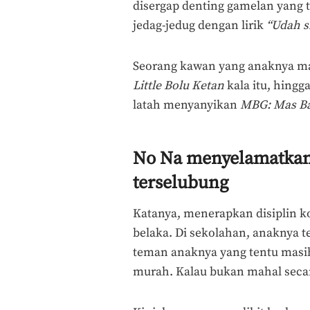
disergap denting gamelan yang 
jedag-jedug dengan lirik
“Udah s
Seorang kawan yang anaknya m
Little Bolu Ketan
kala itu, hing
latah menyanyikan
MBG: Mas Ba
No Na menyelamatkan 
terselubung
Katanya, menerapkan disiplin k
belaka. Di sekolahan, anaknya t
teman anaknya yang tentu masi
murah. Kalau bukan mahal secar