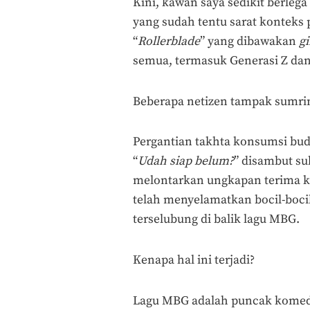
Kini, kawan saya sedikit berlega
yang sudah tentu sarat konteks p
“
Rollerblade
” yang dibawakan
gi
semua, termasuk Generasi Z da
Beberapa netizen tampak sumrin
Pergantian takhta konsumsi buday
“
Udah siap belum?
” disambut su
melontarkan ungkapan terima ka
telah menyelamatkan bocil-boci
terselubung di balik lagu MBG.
Kenapa hal ini terjadi?
Lagu MBG adalah puncak komedi 