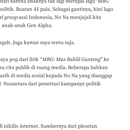
 hati karena anaknya tak lagi merapal lagu ‘MBG’
olitik. Buatan AI pula. Sebagai gantinya, kini lagu
rl group
asal Indonesia, No Na menjejali kita
n anak-anak Gen Alpha.
gah. Juga kawan saya tentu saja.
a pop dari lirik “
MBG: Mas Bahlil Ganteng
” ke
ka cita publik di ruang media. Beberapa bahkan
sih di media sosial kepada No Na yang dianggap
l Nusantara dari penetrasi kampanye politik
nihilis internet. Sumbernya dari plesetan