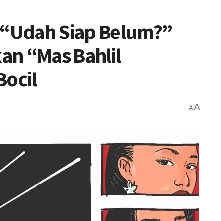
! “Udah Siap Belum?”
an “Mas Bahlil
Bocil
A
A