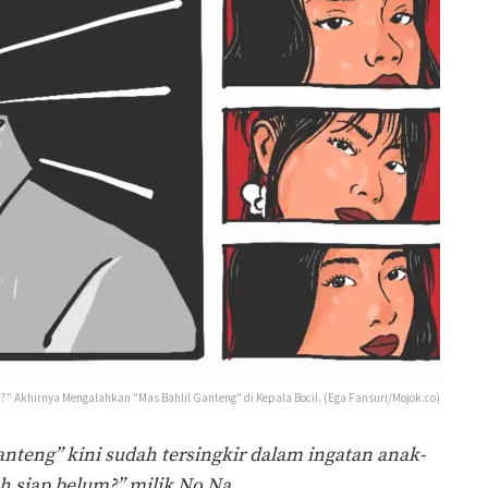
m?" Akhirnya Mengalahkan "Mas Bahlil Ganteng" di Kepala Bocil. (Ega Fansuri/Mojok.co)
anteng” kini sudah tersingkir dalam ingatan anak-
ah siap belum?” milik No Na.