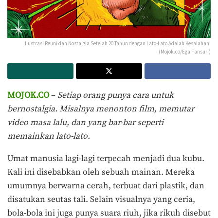
Ilustrasi Reuni dan Nostalgia Setelah 20 Tahun dengan Lato-Lato Adalah Kesalahan.
(Mojok.co/Ega Fansuri)
MOJOK.CO
–
Setiap orang punya cara untuk
bernostalgia. Misalnya menonton film, memutar
video masa lalu, dan yang bar-bar seperti
memainkan lato-lato.
Umat manusia lagi-lagi terpecah menjadi dua kubu.
Kali ini disebabkan oleh sebuah mainan. Mereka
umumnya berwarna cerah, terbuat dari plastik, dan
disatukan seutas tali. Selain visualnya yang ceria,
bola-bola ini juga punya suara riuh, jika rikuh disebut