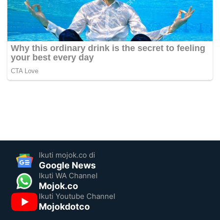
Ikuti mojok.co di
Google News
Ikuti WA Channel
Mojok.co
Ikuti Youtube Channel
Mojokdotco