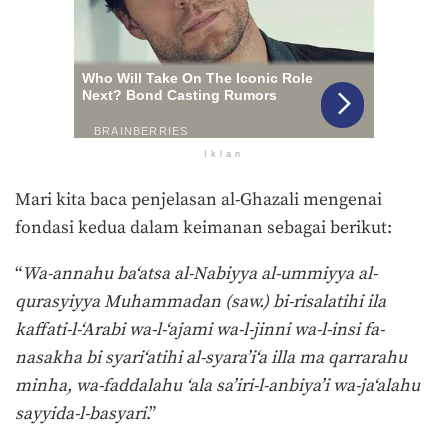
Iklan
Mari kita baca penjelasan al-Ghazali mengenai
fondasi kedua dalam keimanan sebagai berikut:
“
Wa-annahu ba‘atsa al-Nabiyya al-ummiyya al-
qurasyiyya Muhammadan (saw.) bi-risalatihi ila
kaffati-l-‘Arabi wa-l-‘ajami wa-l-jinni wa-l-insi fa-
nasakha bi syari‘atihi al-syara’i‘a illa ma qarrarahu
minha, wa-faddalahu ‘ala sa’iri-l-anbiya’i wa-ja‘alahu
sayyida-l-basyari
.”