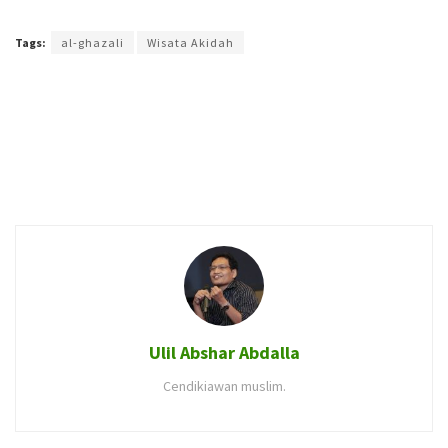
Terakhir diperbarui pada 17 Mei 2020 oleh
Ahmad Khadafi
Tags:
al-ghazali
Wisata Akidah
Ulil Abshar Abdalla
Cendikiawan muslim.