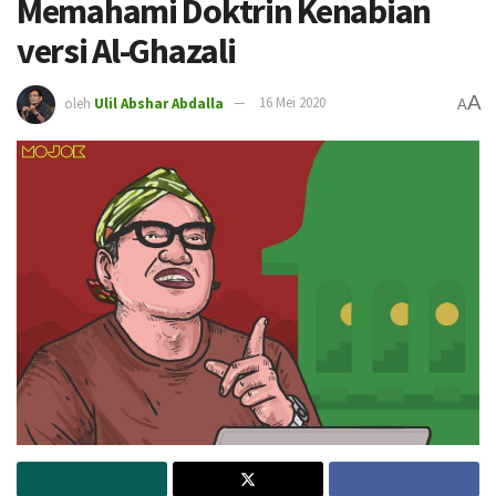
Memahami Doktrin Kenabian
versi Al-Ghazali
A
oleh
Ulil Abshar Abdalla
16 Mei 2020
A