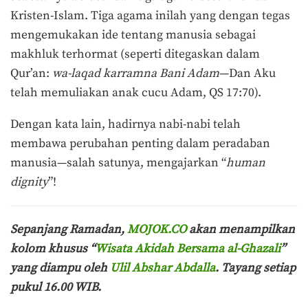
Kristen-Islam. Tiga agama inilah yang dengan tegas
mengemukakan ide tentang manusia sebagai
makhluk terhormat (seperti ditegaskan dalam
Qur’an:
wa-laqad karramna Bani Adam
—Dan Aku
telah memuliakan anak cucu Adam, QS 17:70).
Dengan kata lain, hadirnya nabi-nabi telah
membawa perubahan penting dalam peradaban
manusia—salah satunya, mengajarkan “
human
dignity
”!
Sepanjang Ramadan,
MOJOK.CO
akan menampilkan
kolom khusus “
Wisata Akidah Bersama
al-Ghazali
”
yang diampu oleh
Ulil Abshar Abdalla
. Tayang setiap
pukul 16.00 WIB.