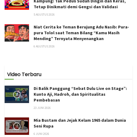
Kampung: Tak Peduli Sudah Dingin dan Keras,
Tetap Dinikmati demi Gengsi dan Validasi
5 AGUSTUS 2026
Niat Cerita ke Teman Berujung Adu Nasib: Pura-
pura Tolol saat Teman Bilang “Kamu Masih
Mending” Ternyata Menyenangkan
6 AGUSTUS 2026
Video Terbaru
Di Balik Panggung “Sebat Dulu Live on Stage”:
Kunto Aji, Hadroh, dan Spiritualitas
Pembebasan
23 JUNI 2026
Mia Bustam dan Jejak Kelam 1965 dalam Dunia
Seni Rupa
6 JUNI 2026