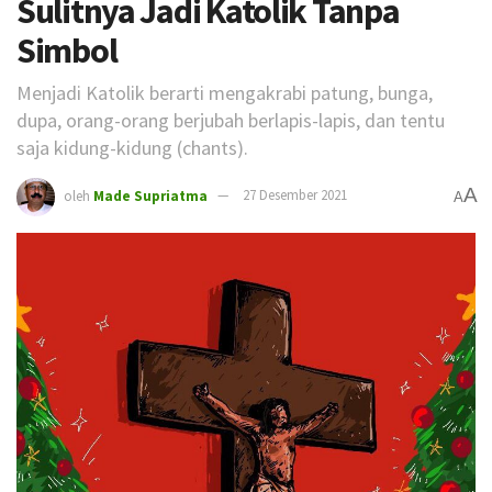
Sulitnya Jadi Katolik Tanpa
Simbol
Menjadi Katolik berarti mengakrabi patung, bunga,
dupa, orang-orang berjubah berlapis-lapis, dan tentu
saja kidung-kidung (chants).
A
oleh
Made Supriatma
27 Desember 2021
A