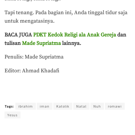
Tapi tenang. Pada bagian ini, Anda tinggal tidur saja
untuk mengatasinya.
BACA JUGA
PDKT Kedok Religi ala Anak Gereja
dan
tulisan
Made Supriatma
lainnya.
Penulis: Made Supriatma
Editor: Ahmad Khadafi
Terakhir diperbarui pada 27 Desember 2021 oleh
Ega Fansuri
Tags:
ibrahim
iman
Katolik
Natal
Nuh
romawi
Yesus