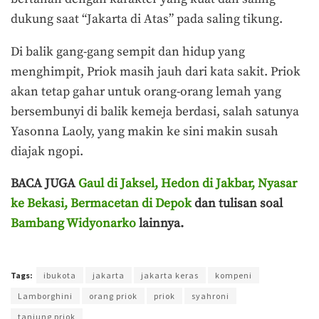
dukung saat “Jakarta di Atas” pada saling tikung.
Di balik gang-gang sempit dan hidup yang
menghimpit, Priok masih jauh dari kata sakit. Priok
akan tetap gahar untuk orang-orang lemah yang
bersembunyi di balik kemeja berdasi, salah satunya
Yasonna Laoly, yang makin ke sini makin susah
diajak ngopi.
BACA JUGA
Gaul di Jaksel, Hedon
di Jakbar, Nyasar
ke Bekasi, Bermacetan di Depok
dan tulisan soal
Bambang Widyonarko
lainnya.
Terakhir diperbarui pada 8 Juni 2021 oleh
Ega Fansuri
Tags:
ibukota
jakarta
jakarta keras
kompeni
Lamborghini
orang priok
priok
syahroni
tanjung priok