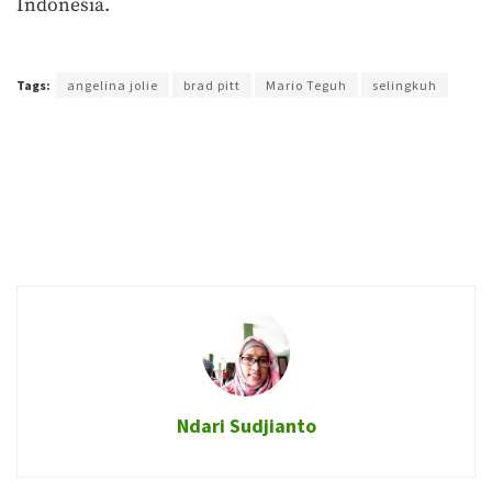
Indonesia.
Terakhir diperbarui pada 8 Agustus 2017 oleh
Arlian Buana
Tags:
angelina jolie
brad pitt
Mario Teguh
selingkuh
Ndari Sudjianto