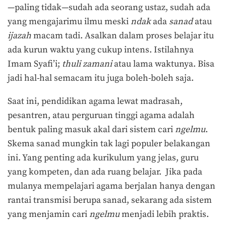
—paling tidak—sudah ada seorang ustaz, sudah ada
yang mengajarimu ilmu meski
ndak
ada
sanad
atau
ijazah
macam tadi. Asalkan dalam proses belajar itu
ada kurun waktu yang cukup intens. Istilahnya
Imam Syafi’i;
t
huli z
amani
atau lama waktunya. Bisa
jadi hal-hal semacam itu juga boleh-boleh saja.
Saat ini, pendidikan agama lewat madrasah,
pesantren, atau perguruan tinggi agama adalah
bentuk paling masuk akal dari sistem cari
ngelmu
.
Skema sanad mungkin tak lagi populer belakangan
ini. Yang penting ada kurikulum yang jelas, guru
yang kompeten, dan ada ruang belajar. Jika pada
mulanya mempelajari agama berjalan hanya dengan
rantai transmisi berupa sanad, sekarang ada sistem
yang menjamin cari
ngelmu
menjadi lebih praktis.