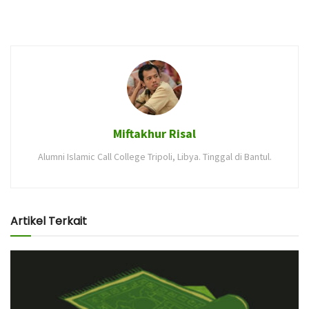
Miftakhur Risal
Alumni Islamic Call College Tripoli, Libya. Tinggal di Bantul.
Artikel Terkait