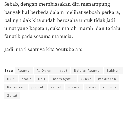
Sebab, dengan membiasakan diri menampung
banyak hal berbeda dalam melihat sebuah perkara,
paling tidak kita sudah berusaha untuk tidak jadi
umat yang kagetan, suka marah-marah, dan terlalu
fanatik pada sesama manusia.
Jadi, mari saatnya kita Youtube-an!
Terakhir diperbarui pada 26 Juli 2018 oleh
Ahmad Khadafi
Tags:
Agama
Al-Quran
ayat
Belajar Agama
Bukhori
fikih
hadis
Haji
Imam Syafi'i
Junub
madrasah
Pesantren
pondok
sanad
ulama
ustaz
Youtube
Zakat