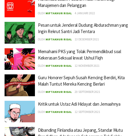
Manajemen dan Pelanggan
OLEH
MIFTAKHUR RISAL
4 JANUARI 2022
Pesan untuk Jenderal Dudung Abdurachman yang
Ingin Rekrut Santri Jadi Tentara
OLEH
MIFTAKHUR RISAL
13 DESEMBER 2021
Memahami PKS yang Tolak Permendikbud soal
Kekerasan Seksual lewat Ushul Fiqh
OLEH
MIFTAKHUR RISAL
12 NOVEMBER 2021
Guru Honorer Sepuh Susah Kencing Berdiri, Kita
Malah Tuntut Mereka Kencing Berlari
OLEH
MIFTAKHUR RISAL
20 SEPTEMBER 2021
Kritik untuk Ustaz Adi Hidayat dan Jemaahnya
OLEH
MIFTAKHUR RISAL
12 SEPTEMBER 2021
Dibanding Finlandia atau Jepang, Standar Mutu