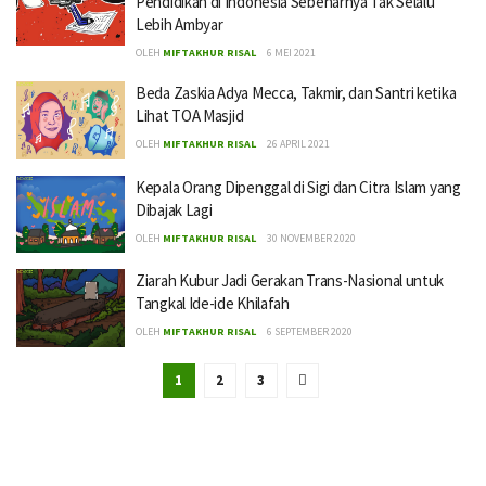
Pendidikan di Indonesia Sebenarnya Tak Selalu
Lebih Ambyar
OLEH
MIFTAKHUR RISAL
6 MEI 2021
Beda Zaskia Adya Mecca, Takmir, dan Santri ketika
Lihat TOA Masjid
OLEH
MIFTAKHUR RISAL
26 APRIL 2021
Kepala Orang Dipenggal di Sigi dan Citra Islam yang
Dibajak Lagi
OLEH
MIFTAKHUR RISAL
30 NOVEMBER 2020
Ziarah Kubur Jadi Gerakan Trans-Nasional untuk
Tangkal Ide-ide Khilafah
OLEH
MIFTAKHUR RISAL
6 SEPTEMBER 2020
1
2
3