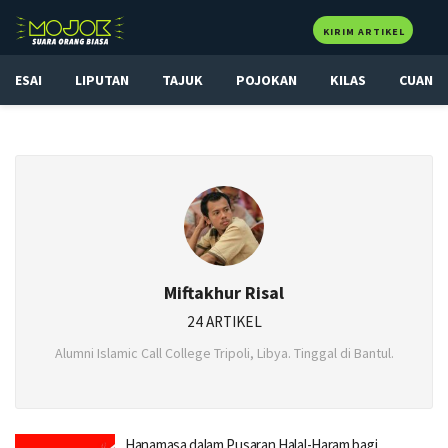
KIRIM ARTIKEL
ESAI
LIPUTAN
TAJUK
POJOKAN
KILAS
CUAN
Miftakhur Risal
24 ARTIKEL
Alumni Islamic Call College Tripoli, Libya. Tinggal di Bantul.
Hanamasa dalam Pusaran Halal-Haram bagi