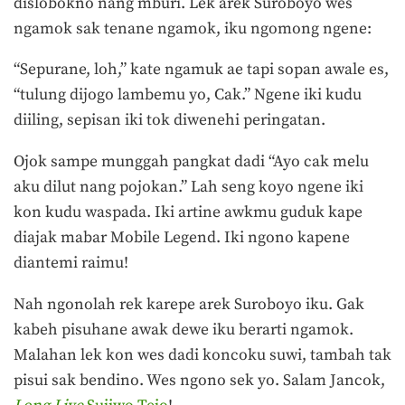
dislobokno nang mburi. Lek arek Suroboyo wes
ngamok sak tenane ngamok, iku ngomong ngene:
“Sepurane, loh,” kate ngamuk ae tapi sopan awale es,
“tulung dijogo lambemu yo, Cak.” Ngene iki kudu
diiling, sepisan iki tok diwenehi peringatan.
Ojok sampe munggah pangkat dadi “Ayo cak melu
aku dilut nang pojokan.” Lah seng koyo ngene iki
kon kudu waspada. Iki artine awkmu guduk kape
diajak mabar Mobile Legend. Iki ngono kapene
diantemi raimu!
Nah ngonolah rek karepe arek Suroboyo iku. Gak
kabeh pisuhane awak dewe iku berarti ngamok.
Malahan lek kon wes dadi koncoku suwi, tambah tak
pisui sak bendino. Wes ngono sek yo. Salam Jancok,