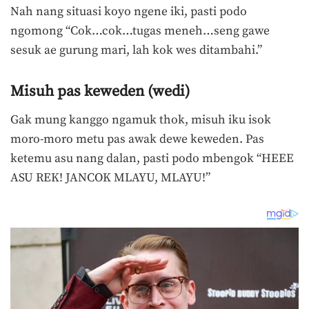
Nah nang situasi koyo ngene iki, pasti podo
ngomong “Cok…cok…tugas meneh…seng gawe
sesuk ae gurung mari, lah kok wes ditambahi.”
Misuh pas keweden (wedi)
Gak mung kanggo ngamuk thok, misuh iku isok
moro-moro metu pas awak dewe keweden. Pas
ketemu asu nang dalan, pasti podo mbengok “HEEE
ASU REK! JANCOK MLAYU, MLAYU!”