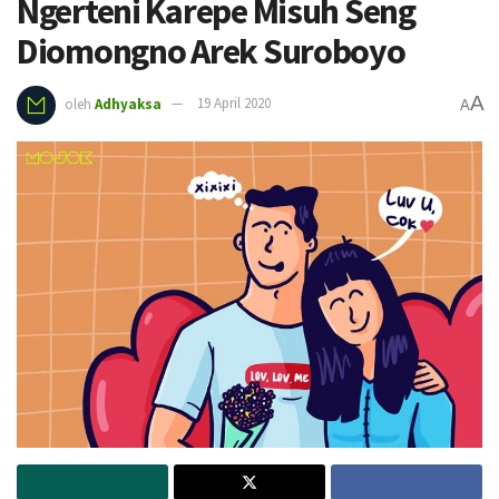
Ngerteni Karepe Misuh Seng
Diomongno Arek Suroboyo
A
oleh
Adhyaksa
19 April 2020
A