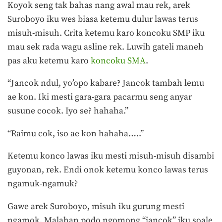
Koyok seng tak bahas nang awal mau rek, arek
Suroboyo iku wes biasa ketemu dulur lawas terus
misuh-misuh. Crita ketemu karo koncoku SMP iku
mau sek rada wagu asline rek. Luwih gateli maneh
pas aku ketemu karo
koncoku SMA
.
“Jancok ndul, yo’opo kabare? Jancok tambah lemu
ae kon. Iki mesti gara-gara pacarmu seng anyar
susune cocok. Iyo se? hahaha.”
“Raimu cok, iso ae kon hahaha…..”
Ketemu konco lawas iku mesti misuh-misuh disambi
guyonan, rek. Endi onok ketemu konco lawas terus
ngamuk-ngamuk?
Gawe arek Suroboyo, misuh iku gurung mesti
ngamok. Malahan podo ngomong “jancok” iku soale