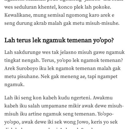
wes seduluran khentel, konco plek lah pokoke.
Kewalikane, mung semisal ngomong karo arek e
seng durung akrab malah gak metu misuh-misuhe.
Lah terus lek ngamuk temenan yo’opo?
Lah sakdurunge wes tak jelasno misuh gawe ngamuk
tingkat nengah. Terus, yo’opo lek ngamok temenan?
Arek Suroboyo iku lek ngamok temenan malah gak
metu pisuhane. Nek gak meneng ae, tapi ngampet
ngamuk.
Lah iki seng kon kabeh kudu ngerteni. Awakmu
kabeh iku salah umpamane mikir awak dewe misuh-
misuh iku artine ngamuk seng temenan. Yo’opo-
yo’opo, awak dewe iki sek wong Jowo, keris yo sek