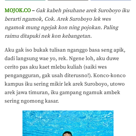
MOJOK.CO
–
Gak kabeh pisuhane arek Suroboyo iku
berarti ngamok, Cok. Arek Suroboyo lek wes
ngamok mung ngejak kon ning pojokan. Paling
raimu ditapuki nek kon kebangetan.
Aku gak iso bukak tulisan nganggo basa seng apik,
dadi langsung wae yo, rek. Ngene loh, aku duwe
cerito pas aku kaet mlebu kuliah (saiki wes
pengangguran, gak usah diterusno!). Konco-konco
kampus iku sering mikir lek arek Suroboyo, utowo
arek jawa timuran, iku gampang ngamuk ambek
sering ngomong kasar.