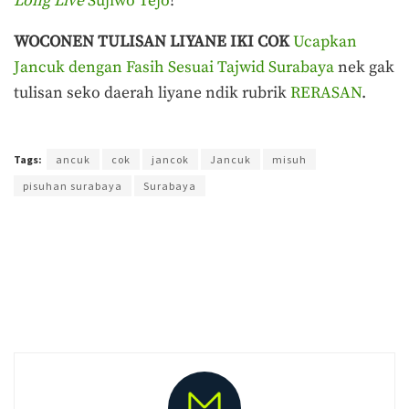
Long Live
Sujiwo Tejo
!
WOCONEN TULISAN LIYANE IKI COK
Ucapkan
Jancuk dengan Fasih Sesuai Tajwid Surabaya
nek gak
tulisan seko daerah liyane ndik rubrik
RERASAN
.
Terakhir diperbarui pada 19 April 2020 oleh
Yamadipati Seno
Tags:
ancuk
cok
jancok
Jancuk
misuh
pisuhan surabaya
Surabaya