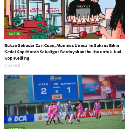
SOSOK
Bukan Sekadar Cari Cuan, Alumnus Unesa Ini Sukses Bikin
Kedai Kopi Murah Sekaligus Berdayakan Ibu-ibu untuk Jual
Kopi Keliling
30 JUNI 2026