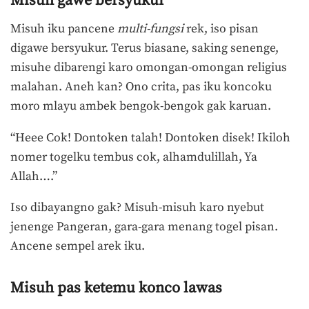
Misuh gawe bersyukur
Misuh iku pancene
multi-fungsi
rek, iso pisan
digawe bersyukur. Terus biasane, saking senenge,
misuhe dibarengi karo omongan-omongan religius
malahan. Aneh kan? Ono crita, pas iku koncoku
moro mlayu ambek bengok-bengok gak karuan.
“Heee Cok! Dontoken talah! Dontoken disek! Ikiloh
nomer togelku tembus cok, alhamdulillah, Ya
Allah….”
Iso dibayangno gak? Misuh-misuh karo nyebut
jenenge Pangeran, gara-gara menang togel pisan.
Ancene sempel arek iku.
Misuh pas ketemu konco lawas