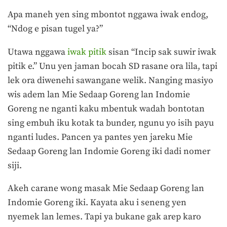
Apa maneh yen sing mbontot nggawa iwak endog,
“Ndog e pisan tugel ya?”
Utawa nggawa
iwak pitik
sisan “Incip sak suwir iwak
pitik e.” Unu yen jaman bocah SD rasane ora lila, tapi
lek ora diwenehi sawangane welik. Nanging masiyo
wis adem lan Mie Sedaap Goreng lan Indomie
Goreng ne nganti kaku mbentuk wadah bontotan
sing embuh iku kotak ta bunder, ngunu yo isih payu
nganti ludes. Pancen ya pantes yen jareku Mie
Sedaap Goreng lan Indomie Goreng iki dadi nomer
siji.
Akeh carane wong masak Mie Sedaap Goreng lan
Indomie Goreng iki. Kayata aku i seneng yen
nyemek lan lemes. Tapi ya bukane gak arep karo