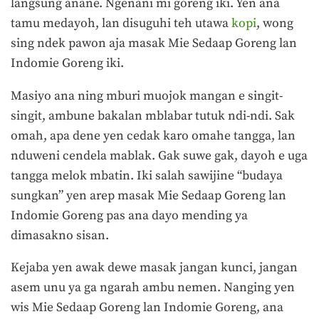
langsung anane. Ngenani mi goreng iki. Yen ana
tamu medayoh, lan disuguhi teh utawa
kopi
, wong
sing ndek pawon aja masak Mie Sedaap Goreng lan
Indomie Goreng iki.
Masiyo ana ning mburi muojok mangan e singit-
singit, ambune bakalan mblabar tutuk ndi-ndi. Sak
omah, apa dene yen cedak karo omahe tangga, lan
nduweni cendela mablak. Gak suwe gak, dayoh e uga
tangga melok mbatin. Iki salah sawijine “budaya
sungkan” yen arep masak Mie Sedaap Goreng lan
Indomie Goreng pas ana dayo mending ya
dimasakno sisan.
Kejaba yen awak dewe masak jangan kunci, jangan
asem unu ya ga ngarah ambu nemen. Nanging yen
wis Mie Sedaap Goreng lan Indomie Goreng, ana