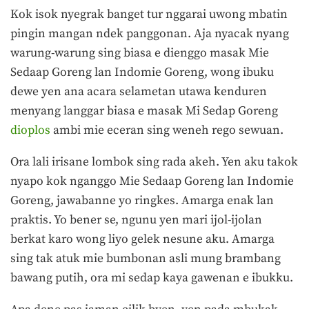
Kok isok nyegrak banget tur nggarai uwong mbatin
pingin mangan ndek panggonan. Aja nyacak nyang
warung-warung sing biasa e dienggo masak Mie
Sedaap Goreng lan Indomie Goreng, wong ibuku
dewe yen ana acara selametan utawa kenduren
menyang langgar biasa e masak Mi Sedap Goreng
dioplos
ambi mie eceran sing weneh rego sewuan.
Ora lali irisane lombok sing rada akeh. Yen aku takok
nyapo kok nganggo Mie Sedaap Goreng lan Indomie
Goreng, jawabanne yo ringkes. Amarga enak lan
praktis. Yo bener se, ngunu yen mari ijol-ijolan
berkat karo wong liyo gelek nesune aku. Amarga
sing tak atuk mie bumbonan asli mung brambang
bawang putih, ora mi sedap kaya gawenan e ibukku.