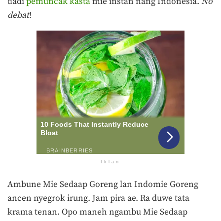
dadi
pemuncak kasta
mie instan nang Indonesia.
No
debat
!
Iklan
Ambune Mie Sedaap Goreng lan Indomie Goreng
ancen nyegrok irung. Jam pira ae. Ra duwe tata
krama tenan. Opo maneh ngambu Mie Sedaap