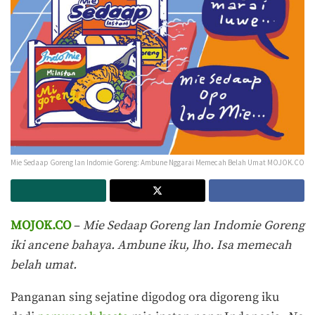
Mie Sedaap Goreng lan Indomie Goreng: Ambune Nggarai Memecah Belah Umat MOJOK.CO
MOJOK.CO
–
Mie Sedaap Goreng lan Indomie Goreng
iki ancene bahaya. Ambune iku, lho. Isa memecah
belah umat.
Panganan sing sejatine digodog ora digoreng iku