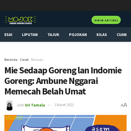
KIRIM ARTIKEL
ESAI
LIPUTAN
TAJUK
POJOKAN
KILAS
CUAN
Beranda
Corak
Rerasan
Mie Sedaap Goreng lan Indomie
Goreng: Ambune Nggarai
Memecah Belah Umat
A
oleh
Uri Tamala
3 Maret 2021
A