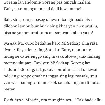
Goreng lan Indomie Goreng pas tengah malam.
Wah, mari mangan mesti dadi luwe maneh.
Bah, sing irunge peseg utawa mbangir pada bisa
dileboni ambu bumbune sing khas yen menurutku,
bisa ae ya menurut samean-samean kabeh ya to?
Iya gak iya, cubo bedakne karo Mi Sedaap sing rasa
liyane. Kaya dene sing Soto lan Kare, mambune
mung sewates enggo sing masak utowo jarak limang
meter cukupan. Tapi yen Mi Sedaap Goreng lan
Indomie Goreng, tak jukuk contohne ae aku. Liwat
ndek ngareppe omahe tangga sing lagi masak, unu
yen wis mateng ambune isok sepuluh nganti limolas
meter.
Byuh byuh
. Mbatin, ora mungkin ora. “Tak badek iki