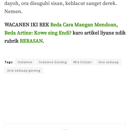
dayoh, ora disuguhi sisan, keblacut sanget derek.
Nemen.
WACANEN IKI REK
Beda Cara Mangan Mendoan,
Beda Artine: Kowe sing Endi?
karo artikel liyane ndik
rubrik
RERASAN
.
Terakhir diperbarui pada 3 Maret 2021 oleh
Yamadipati Seno
Tags:
Indomie
Indomie Goreng
Mie Instan
mie sedaap
mie sedaap goreng