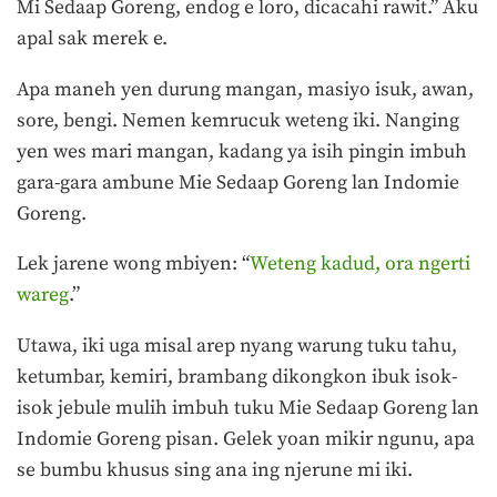
Mi Sedaap Goreng, endog e loro, dicacahi rawit.” Aku
apal sak merek e.
Apa maneh yen durung mangan, masiyo isuk, awan,
sore, bengi. Nemen kemrucuk weteng iki. Nanging
yen wes mari mangan, kadang ya isih pingin imbuh
gara-gara ambune Mie Sedaap Goreng lan Indomie
Goreng.
Lek jarene wong mbiyen: “
Weteng kadud, ora ngerti
wareg
.”
Utawa, iki uga misal arep nyang warung tuku tahu,
ketumbar, kemiri, brambang dikongkon ibuk isok-
isok jebule mulih imbuh tuku Mie Sedaap Goreng lan
Indomie Goreng pisan. Gelek yoan mikir ngunu, apa
se bumbu khusus sing ana ing njerune mi iki.