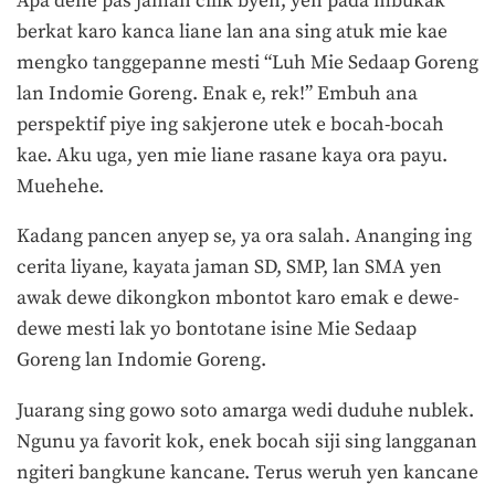
Apa dene pas jaman cilik byen, yen pada mbukak
berkat karo kanca liane lan ana sing atuk mie kae
mengko tanggepanne mesti “Luh Mie Sedaap Goreng
lan Indomie Goreng. Enak e, rek!” Embuh ana
perspektif piye ing sakjerone utek e bocah-bocah
kae. Aku uga, yen mie liane rasane kaya ora payu.
Muehehe.
Kadang pancen anyep se, ya ora salah. Ananging ing
cerita liyane, kayata jaman SD, SMP, lan SMA yen
awak dewe dikongkon mbontot karo emak e dewe-
dewe mesti lak yo bontotane isine Mie Sedaap
Goreng lan Indomie Goreng.
Juarang sing gowo soto amarga wedi duduhe nublek.
Ngunu ya favorit kok, enek bocah siji sing langganan
ngiteri bangkune kancane. Terus weruh yen kancane