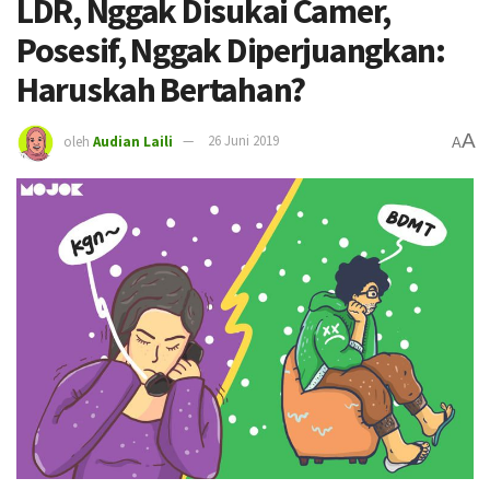
LDR, Nggak Disukai Camer,
Posesif, Nggak Diperjuangkan:
Haruskah Bertahan?
A
oleh
Audian Laili
26 Juni 2019
A