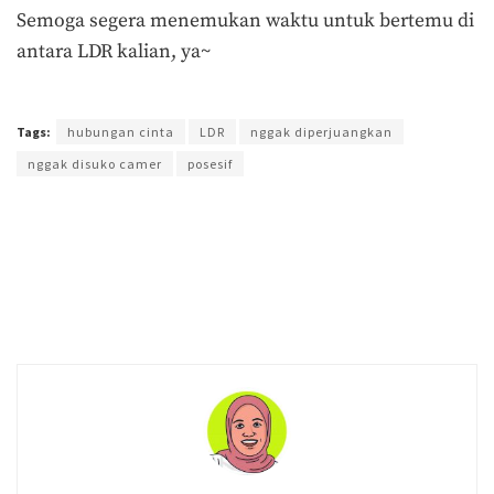
Semoga segera menemukan waktu untuk bertemu di
antara LDR kalian, ya~
Terakhir diperbarui pada 26 Juni 2019 oleh
Audian Laili
Tags:
hubungan cinta
LDR
nggak diperjuangkan
nggak disuko camer
posesif