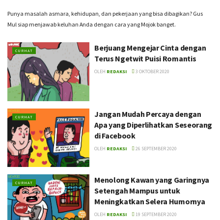
Punya masalah asmara, kehidupan, dan pekerjaan yang bisa dibagikan? Gus
Mul siap menjawab keluhan Anda dengan cara yang Mojok banget.
Berjuang Mengejar Cinta dengan
CURHAT
Terus Ngetwit Puisi Romantis
OLEH
REDAKSI
3 OKTOBER 2020
Jangan Mudah Percaya dengan
CURHAT
Apa yang Diperlihatkan Seseorang
di Facebook
OLEH
REDAKSI
26 SEPTEMBER 2020
Menolong Kawan yang Garingnya
CURHAT
Setengah Mampus untuk
Meningkatkan Selera Humornya
OLEH
REDAKSI
19 SEPTEMBER 2020