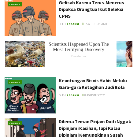
Gelisah Karena Terus-Menerus
CURHAT
Dipaksa Orangtua Ikut Seleksi
CPNS
OLEH
REDAKSI
15 AGUSTUS 2020
Keuntungan Bisnis Habis Melulu
CURHAT
Gara-gara Ketagihan Judi Bola
OLEH
REDAKSI
8 AGUSTUS 2020
Dilema Teman Pinjam Duit: Nggak
CURHAT
Dipinjami Kasihan, tapi Kalau
Dipinjami Kemungkinan Susah