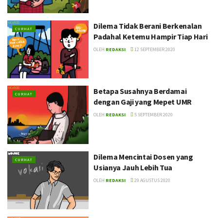
Dilema Tidak Berani Berkenalan
CURHAT
Padahal Ketemu Hampir Tiap Hari
OLEH
REDAKSI
12 SEPTEMBER 2020
Betapa Susahnya Berdamai
CURHAT
dengan Gaji yang Mepet UMR
OLEH
REDAKSI
5 SEPTEMBER 2020
Dilema Mencintai Dosen yang
CURHAT
Usianya Jauh Lebih Tua
OLEH
REDAKSI
29 AGUSTUS 2020